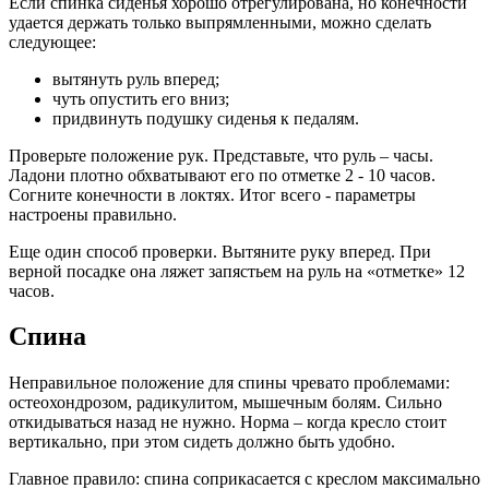
Если спинка сиденья хорошо отрегулирована, но конечности
удается держать только выпрямленными, можно сделать
следующее:
вытянуть руль вперед;
чуть опустить его вниз;
придвинуть подушку сиденья к педалям.
Проверьте положение рук. Представьте, что руль – часы.
Ладони плотно обхватывают его по отметке 2 - 10 часов.
Согните конечности в локтях. Итог всего - параметры
настроены правильно.
Еще один способ проверки. Вытяните руку вперед. При
верной посадке она ляжет запястьем на руль на «отметке» 12
часов.
Спина
Неправильное положение для спины чревато проблемами:
остеохондрозом, радикулитом, мышечным болям. Сильно
откидываться назад не нужно. Норма – когда кресло стоит
вертикально, при этом сидеть должно быть удобно.
Главное правило: спина соприкасается с креслом максимально