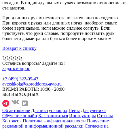
посадки. В индивидуальных случаях возможно отклонение от
стандартов.
При длинных руках немного «сползите» вниз по сиденью.
При коротких руках или длинных ногах, наоборот, сядьте
более вертикально, ноги можно сильнее согнуть. Если
чувствуете, что руки слабые, попробуйте поставить руль
большего диаметра или браться более широким хватом.
Возврат к списку
?¿?¿?¿?¿?¿
Остались вопросы? Задайте их!
Задать вопрос
+7 (499) 322-09-43
avtoshkola@goroddorog-avto.ru
ВРЕМЯ РАБОТЫ: 10:00 - 20:00
БЕЗ ВЫХОДНЫХ
Об автошколе
Для поступающих
Цены
Для ученика
Обучение онлайн
Как записаться
Инструкторы
Отзывы
Контакты
Политика конфиденциальности
Получение
рекламной и информационной рассылки
Согласие на