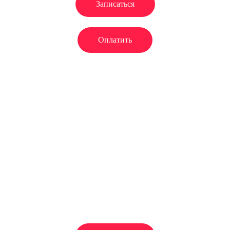
Записаться
Оплатить
Записаться
на
пробный урок
Мы уверены в качестве нашего
обучения, поэтому дарим Вам
первый урок! Попробуйте - это
совершенно бесплатно!