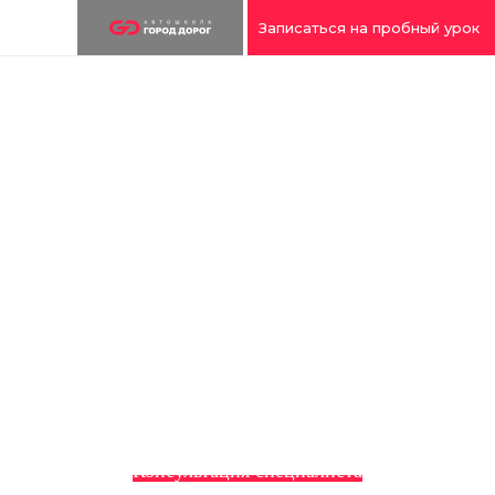
Записаться на пробный урок
КАК ЗАПИСАТЬСЯ?
Мы работаем во всех районах столицы,
чтобы вы могли выбрать удобный для
себя вариант.
Консультация специалиста