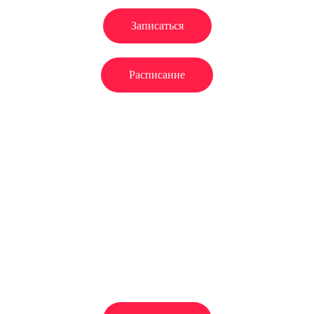
гибкий график обучения.
Записаться
Расписание
Дистанционно
Вы можете заключить договор
дистанционно для этого
необходимо заполнить небольшую
анкету и внести первый взнос
5000 р