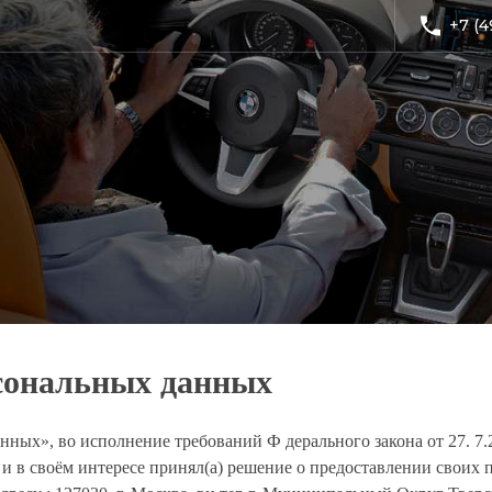
+7 (4
рсональных данных
нных», во исполнение требований Ф дерального закона от 27. 7
й и в своём интересе принял(а) решение о предоставлении св