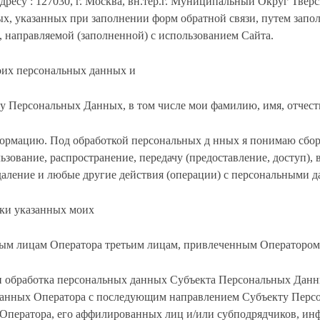
есу : 127030, г. Москва, вн.тер.г. Муниципальный Округ Тверско
ых, указанных при заполнении форм обратной связи, путем запо
), направляемой (заполненной) с использованием Сайта.
оих персональных данных и
у Персональных Данных, в том числе мои фамилию, имя, отчест
формацию. Под обработкой персональных д нных я понимаю сбор,
ьзование, распространение, передачу (предоставление, доступ),
удаление и любые другие действия (операции) с персональными 
тки указанных моих
м лицам Оператора третьим лицам, привлеченным Оператором в
бор и обработка персональных данных Субъекта Персональных Дан
данных Оператора с последующим направлением Субъекту Перс
т Оператора, его аффилированных лиц и/или субподрядчиков, 