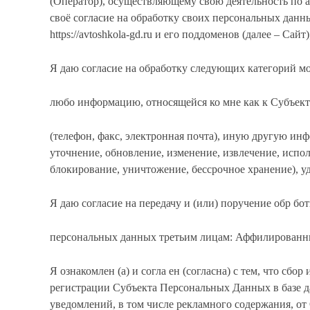
(Оператор), осуществляющему свою деятельность по адр
своё согласие на обработку своих персональных данн
https://avtoshkola-gd.ru
и его поддоменов (далее – Сайт
Я даю согласие на обработку следующих категорий м
любо информацию, относящейся ко мне как к Субъект
(телефон, факс, электронная почта), иную другую ин
уточнение, обновление, изменение, извлечение, испол
блокирование, уничтожение, бессрочное хранение), 
Я даю согласие на передачу и (или) поручение обр бо
персональных данных третьим лицам: Аффилированны
Я ознакомлен (а) и согла ен (согласна) с тем, что с
регистрации Субъекта Персональных Данных в базе 
уведомлений, в том числе рекламного содержания, о