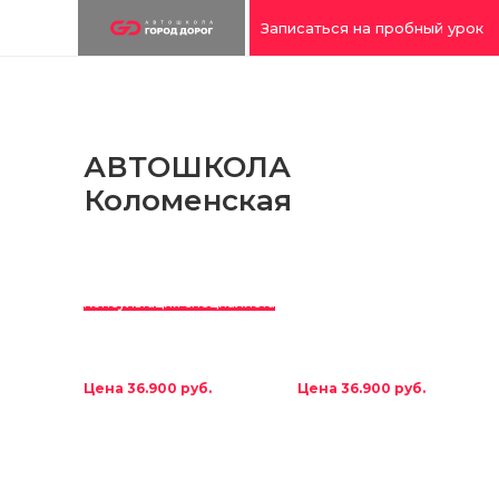
Записаться на пробный урок
АВТОШКОЛА
Коломенская
Договор онлайн
Консультация специалиста
ПРАВА КАТЕГОРИИ “В”
ПРАВА КАТЕГОРИИ “В”
МКПП без доплат
АКПП без доплат
Цена 36.900 руб.
Цена 36.900 руб.