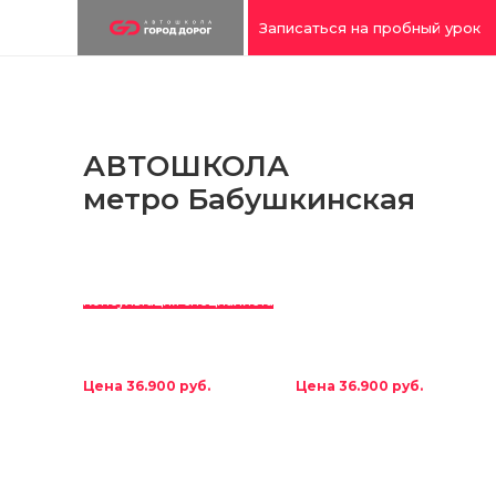
Записаться на пробный урок
АВТОШКОЛА
метро Бабушкинская
Договор онлайн
Консультация специалиста
ПРАВА КАТЕГОРИИ “В”
ПРАВА КАТЕГОРИИ “В”
МКПП без доплат
АКПП без доплат
Цена 36.900 руб.
Цена 36.900 руб.